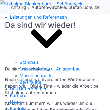
Anfang
Autoren-Archive: Stefan Schulze
Leistungen und Referenzen
Da sind wir wieder!
Stahlbau
Da sind wir wieder! 😁
Maschinenbau u. Anlagenbau
Maschinenpark
Nach unserer wohlverdienten Winterpause
Zertifikate
haben wir – Bibi & Tina – wieder die Arbeit bei
Das Unternehmen
Stabakon aufgenommen.
Karriere
News
Ab sofort kümmern wir uns wieder um die
Kontakt
Grünflächen auf dem Betriebsgelände. Ganz