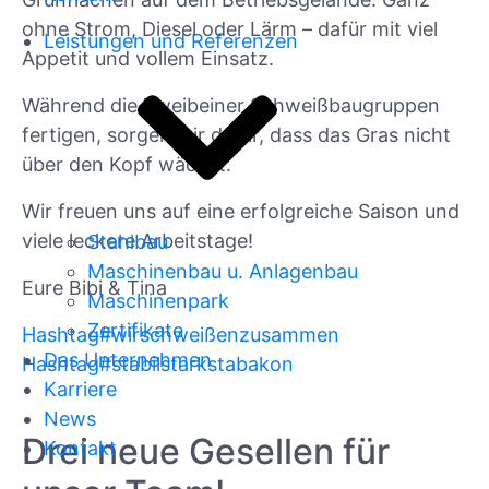
ohne Strom, Diesel oder Lärm – dafür mit viel
Leistungen und Referenzen
Appetit und vollem Einsatz.
Während die Zweibeiner Schweißbaugruppen
fertigen, sorgen wir dafür, dass das Gras nicht
über den Kopf wächst.
Wir freuen uns auf eine erfolgreiche Saison und
viele leckere Arbeitstage!
Stahlbau
Maschinenbau u. Anlagenbau
Eure Bibi & Tina
Maschinenpark
Zertifikate
Hashtag
#
wirschweißenzusammen
Das Unternehmen
Hashtag
#
stabilstarkstabakon
Karriere
News
Drei neue Gesellen für
Kontakt