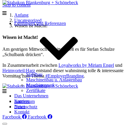
Skip to content
Anfang
Uncategorized
Leistungen und Referenzen
Wissen ist Macht!
Wissen ist Macht!
Am gestrigen Mittwochvormittag hieß es für Stefan Schulze
„Schulbank drücken“.
In Zusammenarbeit zwischen
Loyalworks by Miriam Engel
und
Heimvorteil:Harz
entstand dieser wahnsinnig tolle & interessante
Stahlbau
Vormittag zum Thema
#
EmployerBranding
.
Maschinenbau u. Anlagenbau
Maschinenpark
Zertifikate
Das Unternehmen
Karriere
Impressum
News
Datenschutz
Kontakt
Facebook
Facebook